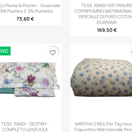
Anteprima
Anteprima


LI Piume & Piumini - Guanciale
TESS. RANDI 1931 PARUR
5% Piumino E 5% Piumetta
COPRIPIUMINO MATRIMONIAL
PERCALLE DI PURO COTO
73,60 €
GUARANA'
169,50 €
OVO
favorite_border
fa
Anteprima
Anteprima


TESS. RANDI - DESTINY -
MARTHA O'NEIL Per Tag Hou
COMPLETO LENZUOLA
Trapuntino Matrimoniale Perc