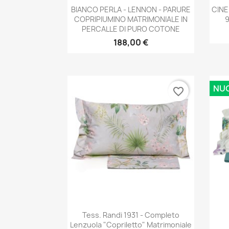
Anteprima

BIANCO PERLA - LENNON - PARURE
CINEL
COPRIPIUMINO MATRIMONIALE IN
9
PERCALLE DI PURO COTONE
188,00 €
NU
favorite_border
Anteprima

Tess. Randi 1931 - Completo
Lenzuola "Copriletto" Matrimoniale