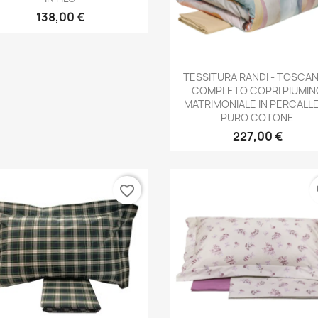
138,00 €
Anteprima

TESSITURA RANDI - TOSCAN
COMPLETO COPRI PIUMIN
MATRIMONIALE IN PERCALLE
PURO COTONE
227,00 €
favorite_border
fa