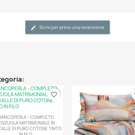
Scrivi per primo una recensione
ategoria:
favorite_border
fa
Anteprima

BIANCOPERLA - COMPLETO
ENZUOLA MATRIMONIALE IN
ALLE DI PURO COTONE TINTO
IN FILO