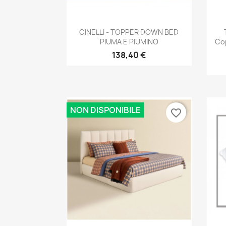
Anteprima

CINELLI - TOPPER DOWN BED
PIUMA E PIUMINO
Cop
138,40 €
NON DISPONIBILE
favorite_border