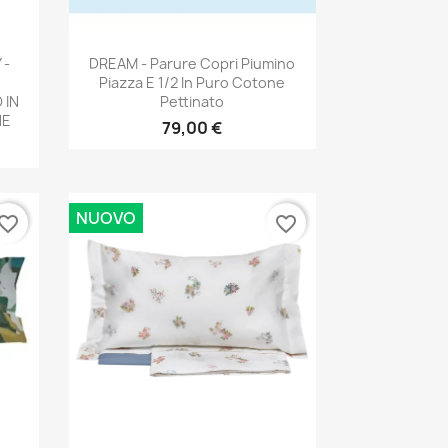
Anteprima

 -
DREAM - Parure Copri Piumino
Piazza E 1/2 In Puro Cotone
 IN
Pettinato
NE
79,00 €
NUOVO
vorite_border
favorite_border