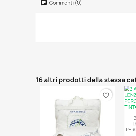
Commenti (0)
16 altri prodotti della stessa c
favorite_border
L
PERC