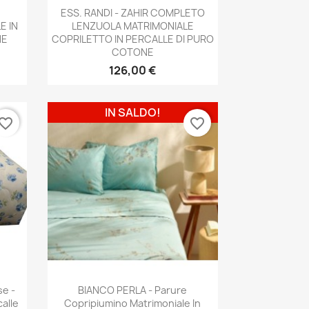
Anteprima

E
ESS. RANDI - ZAHIR COMPLETO
E IN
LENZUOLA MATRIMONIALE
NE
COPRILETTO IN PERCALLE DI PURO
COTONE
126,00 €
IN SALDO!
vorite_border
favorite_border
Anteprima

se -
BIANCO PERLA - Parure
alle
Copripiumino Matrimoniale In