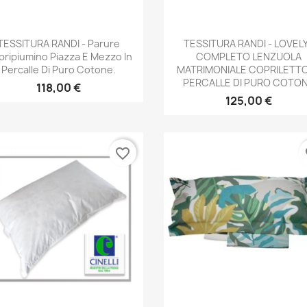
Anteprima
Anteprima


TESSITURA RANDI - Parure
TESSITURA RANDI - LOVELY
ripiumino Piazza E Mezzo In
COMPLETO LENZUOLA
Percalle Di Puro Cotone.
MATRIMONIALE COPRILETTO
PERCALLE DI PURO COTO
118,00 €
125,00 €
favorite_border
fa