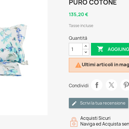
PURO COTONE
135,20 €
Tasse incluse
Quantità

AGGIUNG
Ultimi articoli in m

Condividi
Scrivi la tua recensione
Acquisti Sicuri
Naviga ed Acquista sen