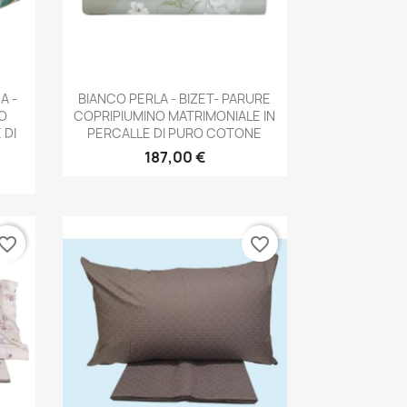
Anteprima

A -
BIANCO PERLA - BIZET- PARURE
O
COPRIPIUMINO MATRIMONIALE IN
 DI
PERCALLE DI PURO COTONE
187,00 €
vorite_border
favorite_border