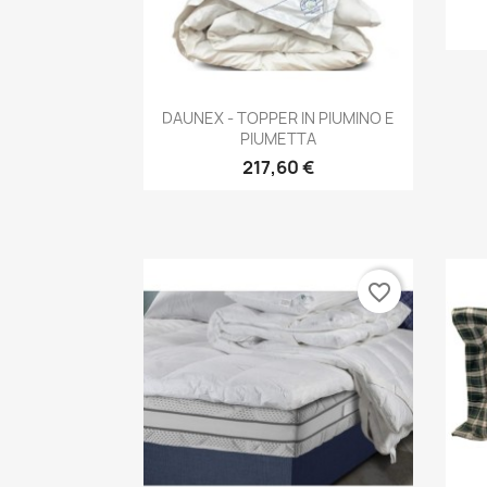
Anteprima

DAUNEX - TOPPER IN PIUMINO E
PIUMETTA
217,60 €
favorite_border