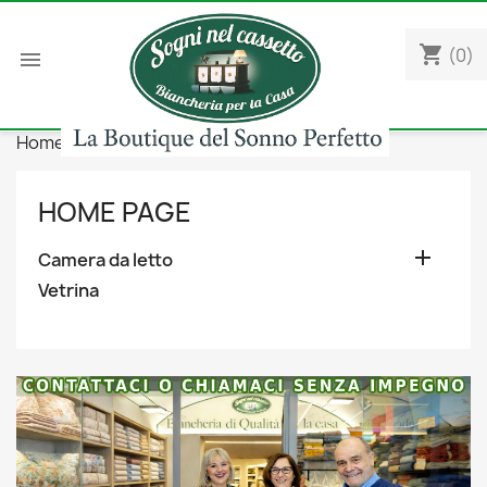
shopping_cart
(0)

Home
Camera da letto
Coperte
HOME PAGE

Camera da letto
Vetrina