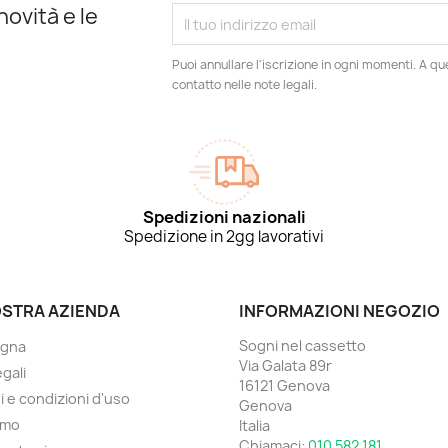
novità e le
Puoi annullare l'iscrizione in ogni momenti. A qu
contatto nelle note legali.
Spedizioni nazionali
Spedizione in 2gg lavorativi
OSTRA AZIENDA
INFORMAZIONI NEGOZIO
Sogni nel cassetto
gna
Via Galata 89r
gali
16121 Genova
i e condizioni d'uso
Genova
amo
Italia
Chiamaci:
010 582 181