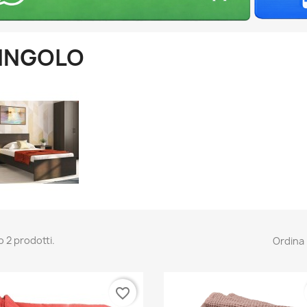
INGOLO
o 2 prodotti.
Ordina 
favorite_border