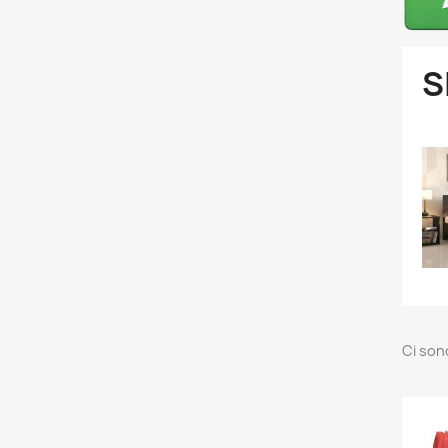
S
Ci son