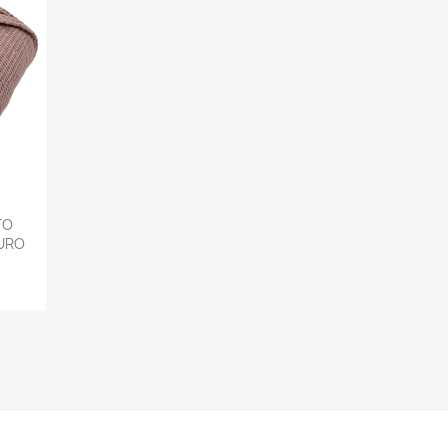
TO
PURO