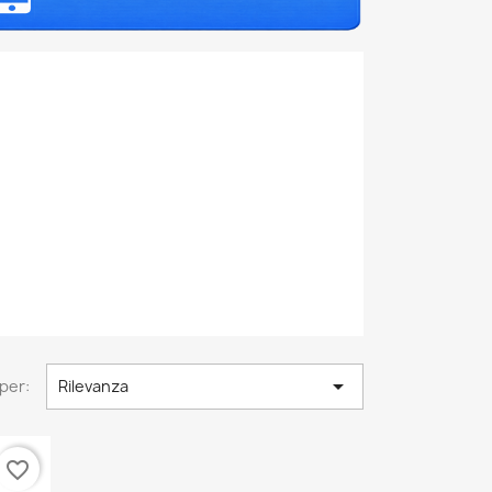

per:
Rilevanza
favorite_border