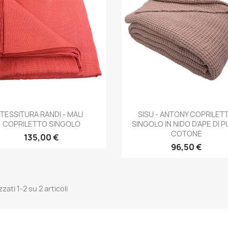
Anteprima
Anteprima


TESSITURA RANDI - MALI
SISU - ANTONY COPRILET
COPRILETTO SINGOLO
SINGOLO IN NIDO D'APE DI 
COTONE
135,00 €
96,50 €
zzati 1-2 su 2 articoli