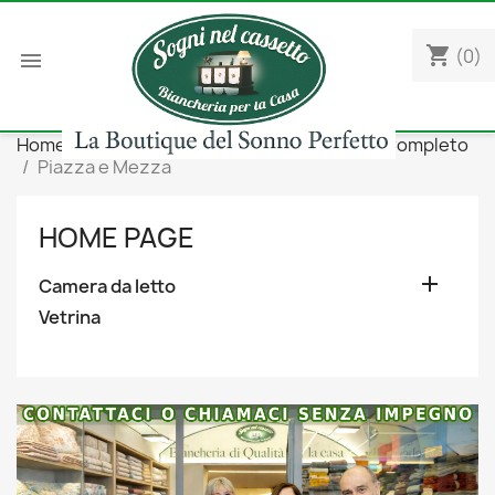
shopping_cart
(0)

Home
Camera da letto
Copripiumini
Completo
Piazza e Mezza
HOME PAGE

Camera da letto
Vetrina