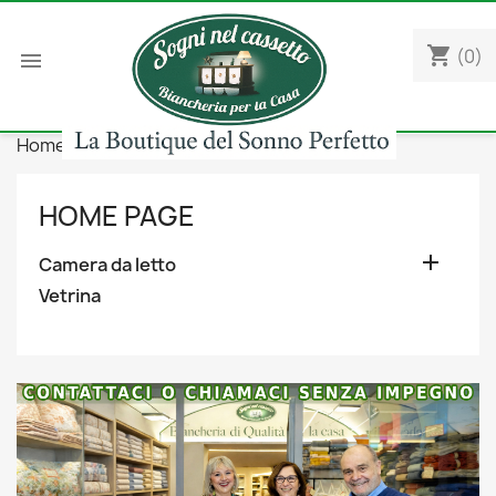
shopping_cart
(0)

Home
Camera da letto
Coprimaterassi
HOME PAGE

Camera da letto
Vetrina