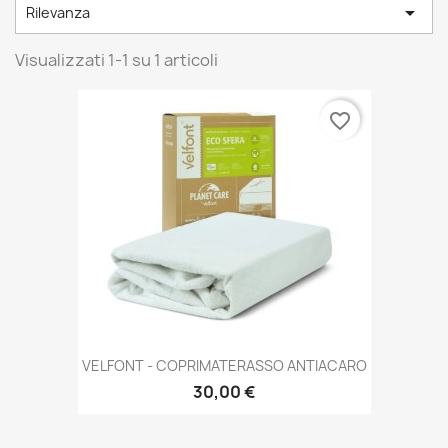

Rilevanza
Visualizzati 1-1 su 1 articoli
favorite_border
VELFONT - COPRIMATERASSO ANTIACARO
30,00 €