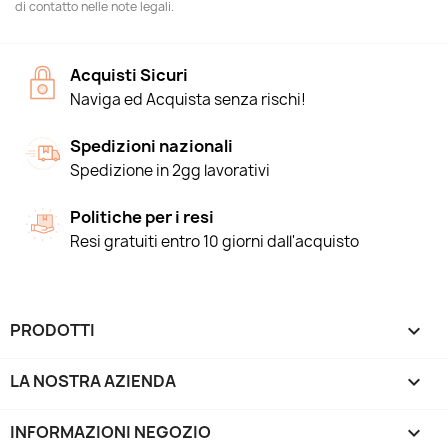
di contatto nelle note legali.
Acquisti Sicuri
Naviga ed Acquista senza rischi!
Spedizioni nazionali
Spedizione in 2gg lavorativi
Politiche per i resi
Resi gratuiti entro 10 giorni dall'acquisto
PRODOTTI

LA NOSTRA AZIENDA

INFORMAZIONI NEGOZIO
keyboard_arrow_down