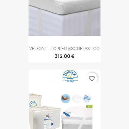
VELFONT - TOPPER VISCOELASTICO
312,00 €
favorite_border