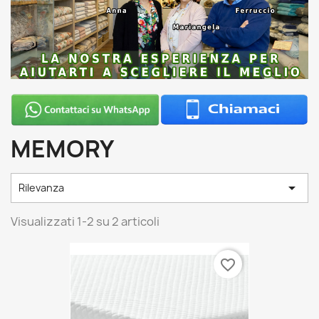
MEMORY

Rilevanza
Visualizzati 1-2 su 2 articoli
favorite_border