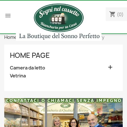
shopping_cart
(0)

Home
Camera da letto
Topper
Memory
HOME PAGE

Camera da letto
Vetrina