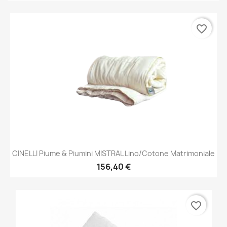
favorite_border
CINELLI Piume & Piumini MISTRAL Lino/Cotone Matrimoniale
156,40 €
favorite_border