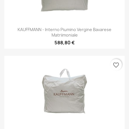
KAUFFMANN - Interno Piumino Vergine Bavarese
Matriimoniale
588,80 €
favorite_border