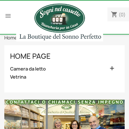
shopping_cart
(0)

Home
Camera da letto
Piumini
HOME PAGE

Camera da letto
Vetrina