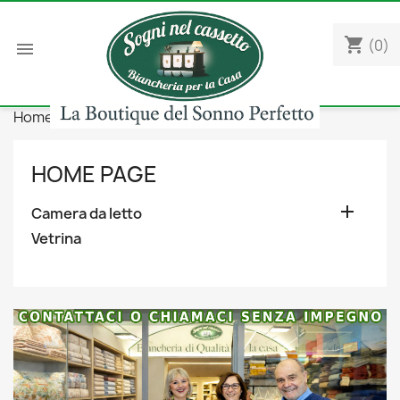
shopping_cart
(0)

Home
Camera da letto
Federe
Seta
HOME PAGE

Camera da letto
Vetrina