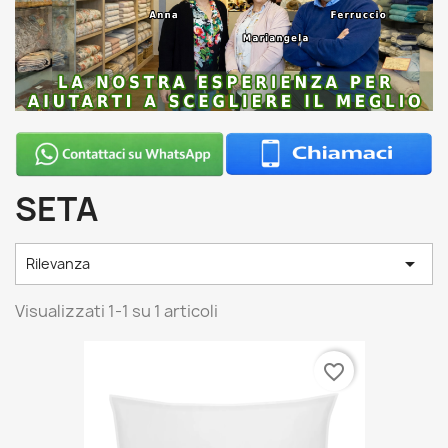
SETA

Rilevanza
Visualizzati 1-1 su 1 articoli
favorite_border