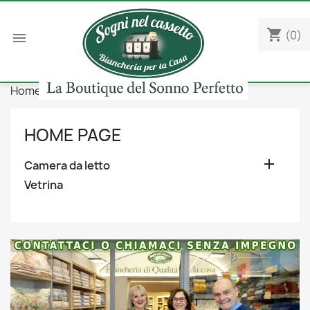
shopping_cart
(0)

Home
Camera da letto
Topper
Lana
HOME PAGE

Camera da letto
Vetrina