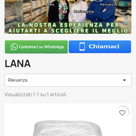
LANA

Rilevanza
Visualizzati 1-1 su 1 articoli
favorite_border