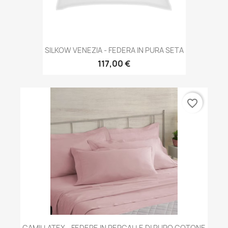
SILKOW VENEZIA - FEDERA IN PURA SETA
117,00 €
favorite_border
CAMILLATEX - FEDERE IN PERCALLE DI PURO COTONE