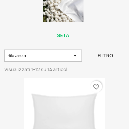
SETA

FILTRO
Rilevanza
Visualizzati 1-12 su 14 articoli
favorite_border