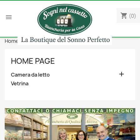
shopping_cart
(0)

Home
Camera da letto
Federe
HOME PAGE

Camera da letto
Vetrina