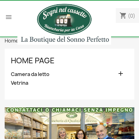
shopping_cart
(0)

Home
Camera da letto
Trapunte
HOME PAGE

Camera da letto
Vetrina