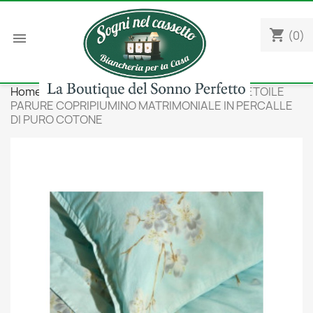
shopping_cart
(0)

Home
Camera da letto
BIANCO PERLA - ETOILE
PARURE COPRIPIUMINO MATRIMONIALE IN PERCALLE
DI PURO COTONE