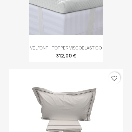
VELFONT - TOPPER VISCOELASTICO
312,00 €
favorite_border