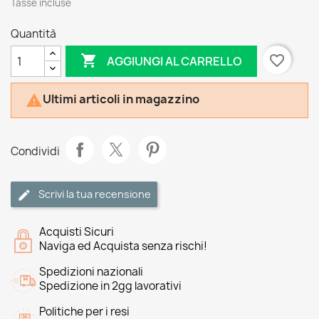
Tasse incluse
Quantità

favorite_border
AGGIUNGI AL CARRELLO
Ultimi articoli in magazzino

Condividi
Scrivi la tua recensione
Acquisti Sicuri
Naviga ed Acquista senza rischi!
Spedizioni nazionali
Spedizione in 2gg lavorativi
Politiche per i resi