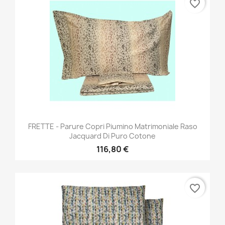
favorite_border
FRETTE - Parure Copri Piumino Matrimoniale Raso
Jacquard Di Puro Cotone
116,80 €
favorite_border