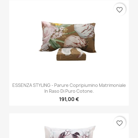
favorite_border
ESSENZA STYLING - Parure Copripiumino Matrimoniale
In Raso Di Puro Cotone.
191,00 €
favorite_border