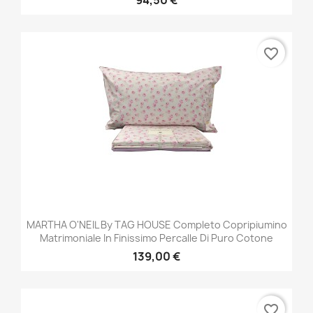
favorite_border
MARTHA O'NEIL By TAG HOUSE Completo Copripiumino
Matrimoniale In Finissimo Percalle Di Puro Cotone
139,00 €
favorite_border