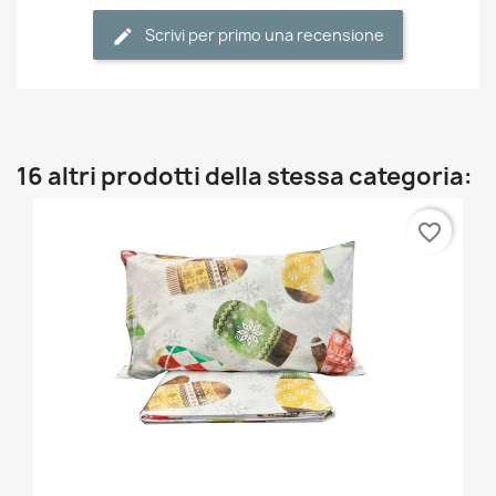
Scrivi per primo una recensione
16 altri prodotti della stessa categoria:
favorite_border