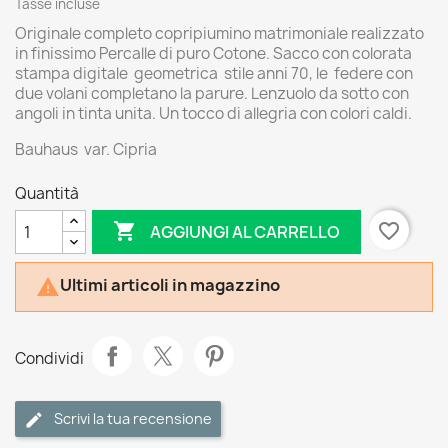
Tasse incluse
Originale completo copripiumino matrimoniale realizzato
in finissimo Percalle di puro Cotone. Sacco con colorata
stampa digitale geometrica stile anni 70, le federe con
due volani completano la parure. Lenzuolo da sotto con
angoli in tinta unita. Un tocco di allegria con colori caldi.
Bauhaus var. Cipria
Quantità

favorite_border
AGGIUNGI AL CARRELLO
Ultimi articoli in magazzino

Condividi
Scrivi la tua recensione