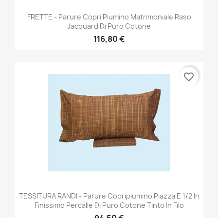
FRETTE - Parure Copri Piumino Matrimoniale Raso
Jacquard Di Puro Cotone
116,80 €
favorite_border
TESSITURA RANDI - Parure Copripiumino Piazza E 1/2 In
Finissimo Percalle Di Puro Cotone Tinto In Filo
94,50 €