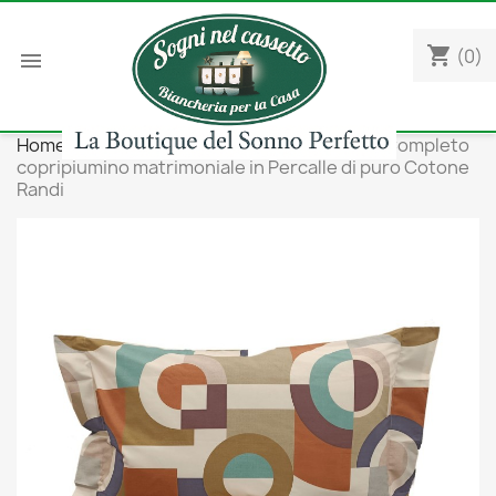
shopping_cart
(0)

Home
Camera da letto
Copripiumini
Completo
copripiumino matrimoniale in Percalle di puro Cotone
Randi