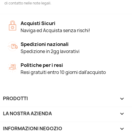
di contatto nelle note legali.
Acquisti Sicuri
Naviga ed Acquista senza rischi!
Spedizioni nazionali
Spedizione in 2gg lavorativi
Politiche per i resi
Resi gratuiti entro 10 giorni dall'acquisto
PRODOTTI

LA NOSTRA AZIENDA

INFORMAZIONI NEGOZIO
keyboard_arrow_down