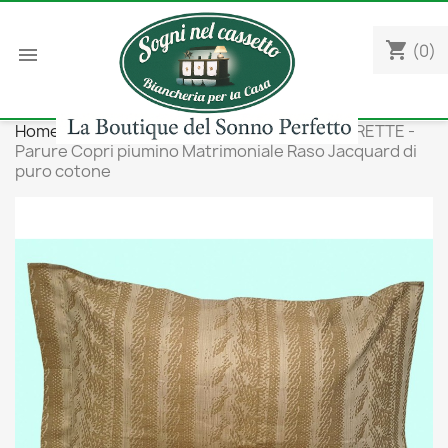
shopping_cart
(0)

Home
Camera da letto
Copripiumini
FRETTE -
Parure Copri piumino Matrimoniale Raso Jacquard di
puro cotone