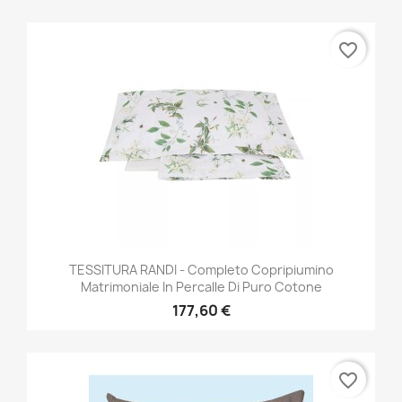
favorite_border
TESSITURA RANDI - Completo Copripiumino
Matrimoniale In Percalle Di Puro Cotone
177,60 €
favorite_border