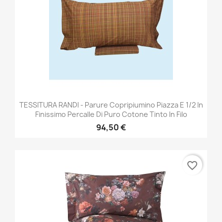
TESSITURA RANDI - Parure Copripiumino Piazza E 1/2 In
Finissimo Percalle Di Puro Cotone Tinto In Filo
94,50 €
favorite_border