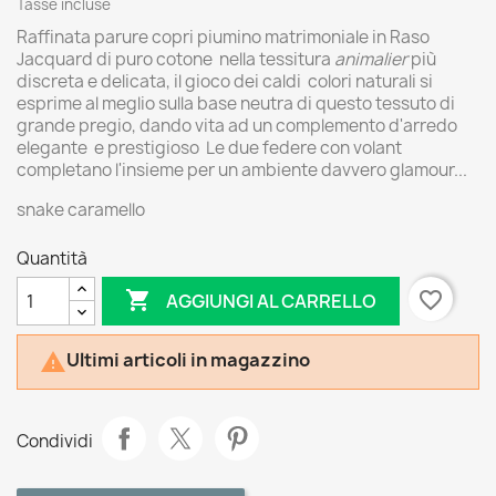
Tasse incluse
Raffinata parure copri piumino matrimoniale in Raso
Jacquard di puro cotone nella tessitura
animalier
più
discreta e delicata, il gioco dei caldi colori naturali si
esprime al meglio sulla base neutra di questo tessuto di
grande pregio, dando vita ad un complemento d'arredo
elegante e prestigioso Le due federe con volant
completano l'insieme per un ambiente davvero glamour...
snake caramello
Quantità

favorite_border
AGGIUNGI AL CARRELLO
Ultimi articoli in magazzino

Condividi