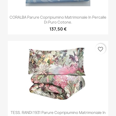
CORALBA Parure Copripiumino Matrimoniale In Percalle
Di Puro Cotone.
137,50 €
favorite_border
TESS. RANDI 1931 Parure Copripiumino Matrimoniale In