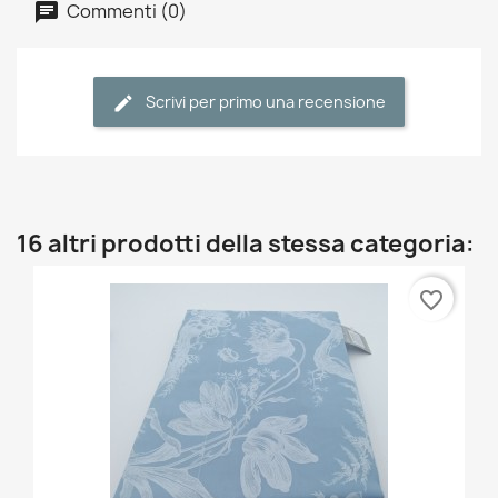
Commenti (0)
Scrivi per primo una recensione
16 altri prodotti della stessa categoria:
favorite_border