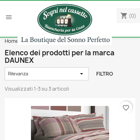
shopping_cart
(0)

Home
Marchi
DAUNEX
Elenco dei prodotti per la marca
DAUNEX

FILTRO
Rilevanza
Visualizzati 1-3 su 3 articoli
favorite_border